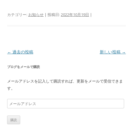
カテゴリー:
お知らせ
| 投稿日:
2022年10月19日
|
投
←
過去の投稿
新しい投稿
→
稿
ブログをメールで購読
ナ
ビ
メールアドレスを記入して購読すれば、更新をメールで受信できま
ゲ
す。
ー
シ
メ
ー
ョ
ル
ン
ア
ド