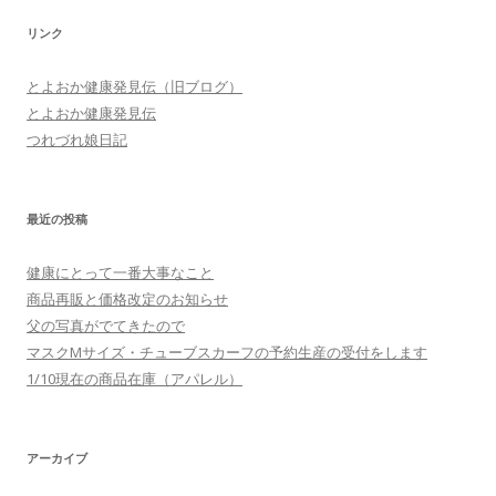
レ
リンク
ス
とよおか健康発見伝（旧ブログ）
とよおか健康発見伝
つれづれ娘日記
最近の投稿
健康にとって一番大事なこと
商品再販と価格改定のお知らせ
父の写真がでてきたので
マスクMサイズ・チューブスカーフの予約生産の受付をします
1/10現在の商品在庫（アパレル）
アーカイブ