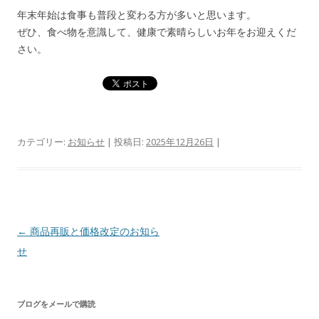
年末年始は食事も普段と変わる方が多いと思います。
ぜひ、食べ物を意識して、健康で素晴らしいお年をお迎えくだ
さい。
カテゴリー:
お知らせ
| 投稿日:
2025年12月26日
|
投
←
商品再販と価格改定のお知ら
稿
せ
ナ
ビ
ブログをメールで購読
ゲ