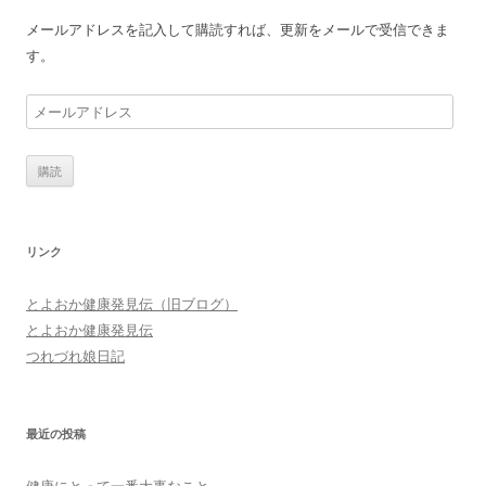
ー
メールアドレスを記入して購読すれば、更新をメールで受信できま
シ
す。
ョ
メ
ン
ー
ル
ア
ド
レ
リンク
ス
とよおか健康発見伝（旧ブログ）
とよおか健康発見伝
つれづれ娘日記
最近の投稿