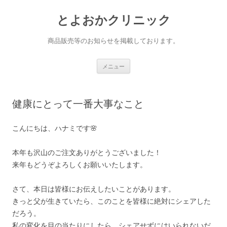
とよおかクリニック
商品販売等のお知らせを掲載しております。
コ
メニュー
ン
テ
ン
ツ
へ
健康にとって一番大事なこと
ス
キ
ッ
プ
こんにちは、ハナミです🌸
本年も沢山のご注文ありがとうございました！
来年もどうぞよろしくお願いいたします。
さて、本日は皆様にお伝えしたいことがあります。
きっと父が生きていたら、このことを皆様に絶対にシェアした
だろう。
私の変化を目の当たりにしたら、シェアせずにはいられないだ