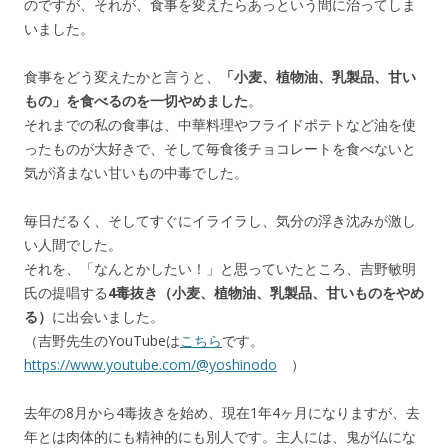
のですが、それが、食事を変えたらあっという間に治ってしま
いました。
食事をどう変えたかと言うと、
「小麦、植物油、乳製品、甘い
もの」を食べるのを一切やめました
。
それまでの私の食事は、中華料理やフライドポテトなど油を使
ったものが大好きで、そして毎食後チョコレートを食べないと
気が済まない甘いもの中毒でした。
毎日だるく、そしてすぐにイライラし、気分の浮き沈みが激し
い人間でした。
それを、「なんとかしたい！」と思っていたところ、吉野敏明
氏の提唱する
4毒抜き（小麦、植物油、乳製品、甘いものをやめ
る）
に出会いました。
（吉野先生のYouTubeは
こちら
です。
https://www.youtube.com/@yoshinodo
）
去年の8月から4毒抜きを始め、現在1年4ヶ月になりますが、去
年とは肉体的にも精神的にも別人です。主人には、鬼が仏にな