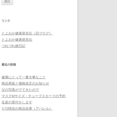
ア
ド
レ
リンク
ス
とよおか健康発見伝（旧ブログ）
とよおか健康発見伝
つれづれ娘日記
最近の投稿
健康にとって一番大事なこと
商品再販と価格改定のお知らせ
父の写真がでてきたので
マスクMサイズ・チューブスカーフの予約
生産の受付をします
1/10現在の商品在庫（アパレル）